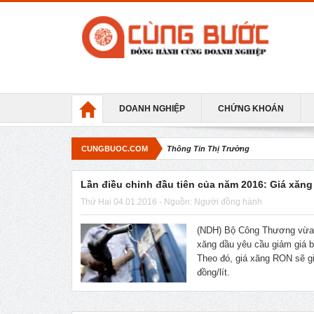
DOANH NGHIỆP
CHỨNG KHOÁN
CUNGBUOC.COM
Thông Tin Thị Trường
Lần điều chỉnh đầu tiên của năm 2016: Giá xăng 
Thứ Hai 04.01.2016 - Nguồn: Người đồng hành
(NDH) Bộ Công Thương vừa 
xăng dầu yêu cầu giảm giá b
Theo đó, giá xăng RON sẽ g
đồng/lít.