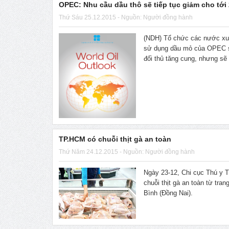
OPEC: Nhu cầu dầu thô sẽ tiếp tục giảm cho tới
Thứ Sáu 25.12.2015 - Nguồn: Người đồng hành
(NDH) Tổ chức các nước xu
sử dụng dầu mỏ của OPEC sẽ
đối thủ tăng cung, nhưng s
TP.HCM có chuỗi thịt gà an toàn
Thứ Năm 24.12.2015 - Nguồn: Người đồng hành
Ngày 23-12, Chi cục Thú y T
chuỗi thịt gà an toàn từ tra
Bình (Đồng Nai).