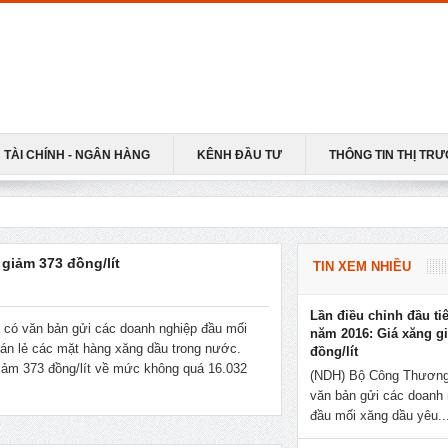
TÀI CHÍNH - NGÂN HÀNG
KÊNH ĐẦU TƯ
THÔNG TIN THỊ TR
giảm 373 đồng/lít
TIN XEM NHIỀU
Lần điều chỉnh đầu ti
có văn bản gửi các doanh nghiệp đầu mối
năm 2016: Giá xăng g
án lẻ các mặt hàng xăng dầu trong nước.
đồng/lít
iảm 373 đồng/lít về mức không quá 16.032
(NDH) Bộ Công Thương
văn bản gửi các doanh 
đầu mối xăng dầu yêu..