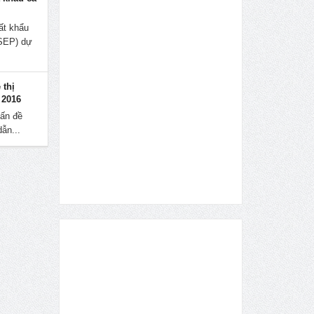
ất khẩu
ASEP) dự
 thị
 2016
ấn đề
ẫn...