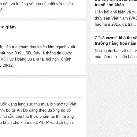
àn cầu và lo lắng về nhu cầu đối với nhiên
tra sẽ khó khăn
ết.
Hiệp hội chế biến và xu
thủy sản Việt Nam (V
báo năm 2016, cá tra...
tục giảm
7 “cá cược” khả thi về
trường hàng hoá năm
, liên tục chạm đáy khiến kim ngạch xuất
Những dự báo về các v
ất hơn 3 tỷ USD. Đây là thông tin được
của năm mới luôn hấp d
ũ Huy Hoàng đưa ra tại hội nghị Chính
y 28/12.
Quốc đang lùng sục thu mua lợn mỡ từ Việt
thì bò từ Ấn Độ đang theo đường bộ đổ
nhu cầu tiêu thụ thực phẩm tại thị trường
ó khăn cho kiểm soát ATTP và dịch bệnh.