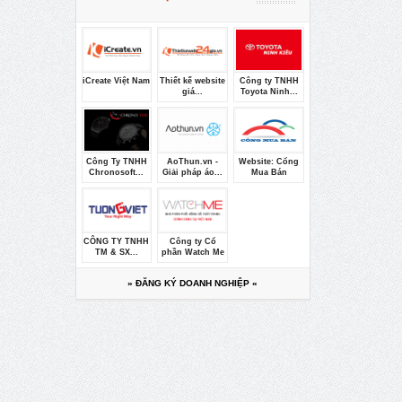
iCreate Việt Nam
Thiết kế website
Công ty TNHH
giá...
Toyota Ninh...
Công Ty TNHH
AoThun.vn -
Website: Cổng
Chronosoft...
Giải pháp áo...
Mua Bán
CÔNG TY TNHH
Công ty Cổ
TM & SX...
phần Watch Me
» ĐĂNG KÝ DOANH NGHIỆP «