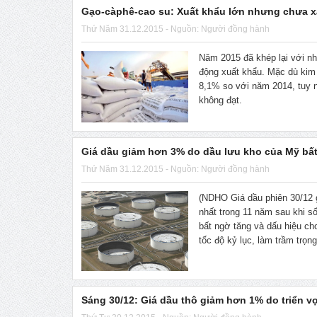
Gạo-càphê-cao su: Xuất khẩu lớn nhưng chưa 
Thứ Năm 31.12.2015 - Nguồn: Người đồng hành
Năm 2015 đã khép lại với nh
động xuất khẩu. Mặc dù kim
8,1% so với năm 2014, tuy n
không đạt.
Giá dầu giảm hơn 3% do dầu lưu kho của Mỹ bấ
Thứ Năm 31.12.2015 - Nguồn: Người đồng hành
(NDHO Giá dầu phiên 30/12 
nhất trong 11 năm sau khi s
bất ngờ tăng và dấu hiệu ch
tốc độ kỷ lục, làm trầm trọn
Sáng 30/12: Giá dầu thô giảm hơn 1% do triển 