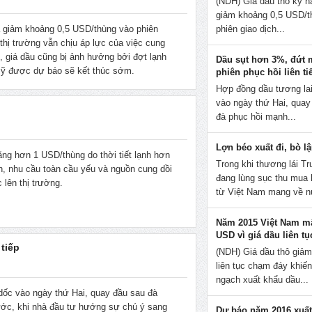
(NDH) Giá dầu thô kỳ h
giảm khoảng 0,5 USD/t
ã giảm khoảng 0,5 USD/thùng vào phiên
phiên giao dịch...
thị trường vẫn chịu áp lực của việc cung
, giá dầu cũng bị ảnh hưởng bởi đợt lạnh
Dầu sụt hơn 3%, đứt 
Mỹ được dự báo sẽ kết thúc sớm.
phiên phục hồi liên ti
Hợp đồng dầu tương lai
vào ngày thứ Hai, quay
đà phục hồi mạnh...
Lợn béo xuất đi, bò lậ
ăng hơn 1 USD/thùng do thời tiết lạnh hơn
Trong khi thương lái T
, nhu cầu toàn cầu yếu và nguồn cung dồi
đang lùng sục thu mua
lên thị trường.
từ Việt Nam mang về n
Năm 2015 Việt Nam mấ
USD vì giá dầu liên t
tiếp
(NDH) Giá dầu thô giả
liên tục chạm đáy khiế
ngạch xuất khẩu dầu...
dốc vào ngày thứ Hai, quay đầu sau đà
ước, khi nhà đầu tư hướng sự chú ý sang
Dự báo năm 2016 xuất