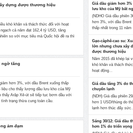
Giá dầu giảm hơn 3%
xây dựng được thương hiệu
lưu kho của Mỹ bất n
(NDHO Giá dầu phiên 3
hơn 3%, với dầu Brent
iều khó khăn và thách thức đối với hoạt
thấp nhất trong 11 năm 
 ngạch cả năm đạt 162,4 tỷ USD, tăng
hiên so với mục tiêu mà Quốc hội đề ra thì
Gạo-càphê-cao su: Xu
lớn nhưng chưa xây 
được thương hiệu
Năm 2015 đã khép lại v
t ngờ tăng
khó khăn và thách thức
hoạt động...
giảm hơn 3%, với dầu Brent xuống thấp
Giá dầu tăng 3% do thờ
chuyển lạnh
ố liệu cho thấy lượng dầu lưu kho của Mỹ
o thấy Arập Xê-út sẽ tiếp tục bơm dầu với
(NDH) Giá dầu phiên 29
g tình trạng thừa cung toàn cầu.
hơn 1 USD/thùng do thờ
lạnh hơn thúc đẩy sức.
Sáng 30/12: Giá dầu t
vọng ảm đạm
hơn 1% do triển vọn