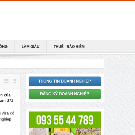
ƯỜNG
LÀM GIÀU
THUẾ - BẢO HIỂM
THÔNG TIN DOANH NGHIỆP
ĐĂNG KÝ DOANH NGHIỆP
ên của
iảm 373
 vừa có
nghiệp
.