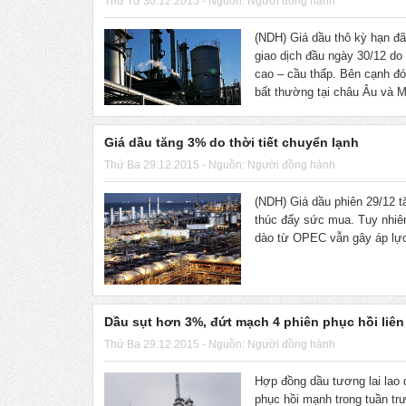
Thứ Tư 30.12.2015 - Nguồn: Người đồng hành
(NDH) Giá dầu thô kỳ hạn đ
giao dịch đầu ngày 30/12 do 
cao – cầu thấp. Bên cạnh đó
bất thường tại châu Âu và 
Giá dầu tăng 3% do thời tiết chuyển lạnh
Thứ Ba 29.12.2015 - Nguồn: Người đồng hành
(NDH) Giá dầu phiên 29/12 t
thúc đẩy sức mua. Tuy nhiên
dào từ OPEC vẫn gây áp lực 
Dầu sụt hơn 3%, đứt mạch 4 phiên phục hồi liên 
Thứ Ba 29.12.2015 - Nguồn: Người đồng hành
Hợp đồng dầu tương lai lao 
phục hồi mạnh trong tuần tr