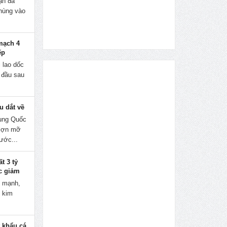
ạn đã
hùng vào
mạch 4
ếp
 lao dốc
 đầu sau
u dắt về
rung Quốc
 lợn mỡ
ước...
t 3 tỷ
ục giảm
m mạnh,
n kim
 khẩu cá