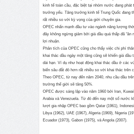
kinh tế toàn cầu, đặc biệt tại nhóm nước đang phát t
trưởng yếu. Tăng trưởng kinh tế Trung Quốc đang 
rất nhiều so với kỳ vọng của giới chuyên gia.
OPEC nhấn mạnh đầu tư vào ngành năng lượng thời
đây không ngừng giảm bởi giá dầu quá thấp đã “ăn 
lợi nhuận.
Phân tích của OPEC cũng cho thấy việc chi phí thă
khai thác dầu ngày một tăng cũng sẽ khiến giá dầu t
dài hạn. Ví dụ như hoạt động khai thác dầu ở các 
biển sâu đắt đỏ hơn rất nhiều so với khai thác trên 
Theo OPEC, từ nay đến năm 2040, nhu cầu dầu trên
trường thế giới sẽ tăng 50%.
OPEC được sáng lập vào năm 1960 bởi Iran, Kuwait
Arabia và Venezuela. Từ đó đến nay một số nước k
lượt gia nhập OPEC bao gồm Qatar (1961), Indonesi
Libya (1962), UAE (1967), Algeria (1969), Nigeria (19
Ecuador (1973), Gabon (1975), và Angola (2007).