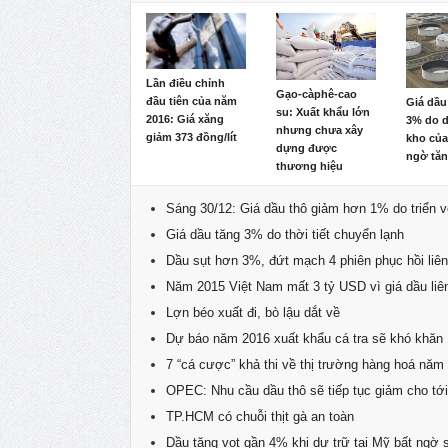
Lần điều chỉnh
Gạo-càphê-cao
đầu tiên của năm
Giá dầu
su: Xuất khẩu lớn
2016: Giá xăng
3% do d
nhưng chưa xây
giảm 373 đồng/lít
kho của
dựng được
ngờ tă
thương hiệu
Sáng 30/12: Giá dầu thô giảm hơn 1% do triển
Giá dầu tăng 3% do thời tiết chuyển lạnh
Dầu sụt hơn 3%, đứt mạch 4 phiên phục hồi liên
Năm 2015 Việt Nam mất 3 tỷ USD vì giá dầu liê
Lợn béo xuất đi, bò lậu dắt về
Dự báo năm 2016 xuất khẩu cá tra sẽ khó khăn
7 “cá cược” khả thi về thị trường hàng hoá nă
OPEC: Nhu cầu dầu thô sẽ tiếp tục giảm cho tớ
TP.HCM có chuỗi thịt gà an toàn
Dầu tăng vọt gần 4% khi dự trữ tại Mỹ bất ngờ 