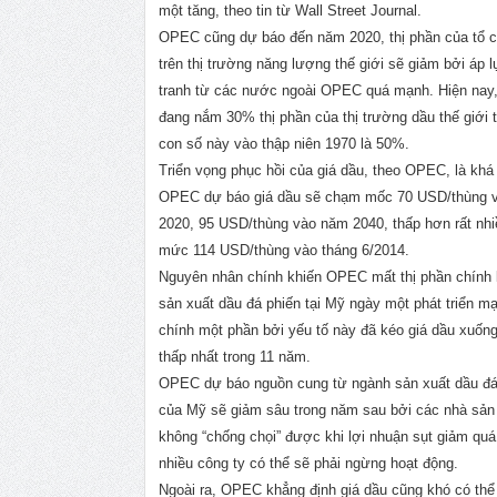
một tăng, theo tin từ Wall Street Journal.
OPEC cũng dự báo đến năm 2020, thị phần của tổ 
trên thị trường năng lượng thế giới sẽ giảm bởi áp 
tranh từ các nước ngoài OPEC quá mạnh. Hiện na
đang nắm 30% thị phần của thị trường dầu thế giới t
con số này vào thập niên 1970 là 50%.
Triển vọng phục hồi của giá dầu, theo OPEC, là khá 
OPEC dự báo giá dầu sẽ chạm mốc 70 USD/thùng 
2020, 95 USD/thùng vào năm 2040, thấp hơn rất nhi
mức 114 USD/thùng vào tháng 6/2014.
Nguyên nhân chính khiến OPEC mất thị phần chính l
sản xuất dầu đá phiến tại Mỹ ngày một phát triển m
chính một phần bởi yếu tố này đã kéo giá dầu xuố
thấp nhất trong 11 năm.
OPEC dự báo nguồn cung từ ngành sản xuất dầu đá
của Mỹ sẽ giảm sâu trong năm sau bởi các nhà sản
không “chống chọi” được khi lợi nhuận sụt giảm quá
nhiều công ty có thể sẽ phải ngừng hoạt động.
Ngoài ra, OPEC khẳng định giá dầu cũng khó có thể