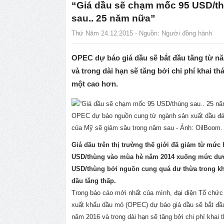
“Giá dầu sẽ chạm mốc 95 USD/t
sau.. 25 năm nữa”
Thứ Năm 24.12.2015 - Nguồn:
Người đồng hành
OPEC dự báo giá dầu sẽ bắt đầu tăng từ n
và trong dài hạn sẽ tăng bởi chi phí khai th
một cao hơn.
OPEC dự báo nguồn cung từ ngành sản xuất dầu đá
của Mỹ sẽ giảm sâu trong năm sau - Ảnh: OilBoom.
Giá dầu trên thị trường thế giới đã giảm từ mức
USD/thùng vào mùa hè năm 2014 xuống mức dướ
USD/thùng bởi nguồn cung quá dư thừa trong kh
dầu tăng thấp.
Trong báo cáo mới nhất của mình, đại diện Tổ chứ
xuất khẩu dầu mỏ (OPEC) dự báo giá dầu sẽ bắt đầ
năm 2016 và trong dài hạn sẽ tăng bởi chi phí khai 