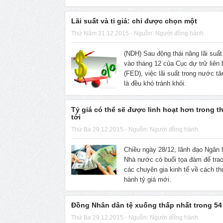
Lãi suất và tỉ giá: chỉ được chọn một
Thứ Năm 31.12.2015 - Nguồn: Người đồng hành
(NDH) Sau động thái nâng lãi suấ
vào tháng 12 của Cục dự trữ liên
(FED), việc lãi suất trong nước tă
là đều khó tránh khỏi.
Tỷ giá có thể sẽ được linh hoạt hơn trong t
tới
Thứ Ba 29.12.2015 - Nguồn: Người đồng hành
Chiều ngày 28/12, lãnh đạo Ngân
Nhà nước có buổi tọa đàm để trao
các chuyên gia kinh tế về cách th
hành tỷ giá mới.
Đồng Nhân dân tệ xuống thấp nhất trong 54
Thứ Ba 29.12.2015 - Nguồn: Người đồng hành