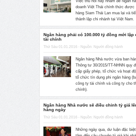
Việc thu hồi này nhằm để Ngân hà
doanh Việt Thái chính thức được
hàng Siam Thái Lan mua lại và ti
thành lập chi nhánh tại Việt Nam.
Ngân hàng phải có 100.000 tỷ đồng mới lập 
tài chính
Thứ Sáu 01.01.2016 - Nguồn: Người đồng hành
Ngân hàng Nhà nước vừa ban hà
Thông tư 30/2015/TT-NHNN quy đị
cấp giấy phép, tổ chức và hoạt đ
tổ chức tín dụng phi ngân hàng (
công ty tài chính và công ty cho t
chính).
Ngân hàng Nhà nước sẽ điều chỉnh tỷ giá l
hàng ngày
Thứ Sáu 01.01.2016 - Nguồn: Người đồng hành
Những ngày qua, dư luận đặc biệ
tâm đến câu chuyện tỷ giá khi nhà