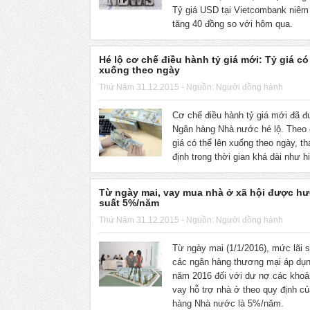
Tỷ giá USD tại Vietcombank niêm
tăng 40 đồng so với hôm qua.
Hé lộ cơ chế điều hành tỷ giá mới: Tỷ giá có
xuống theo ngày
Thứ Năm 31.12.2015 - Nguồn: Người đồng hành
Cơ chế điều hành tỷ giá mới đã 
Ngân hàng Nhà nước hé lộ. Theo 
giá có thể lên xuống theo ngày, th
định trong thời gian khá dài như h
Từ ngày mai, vay mua nhà ở xã hội được hư
suất 5%/năm
Thứ Năm 31.12.2015 - Nguồn: Người đồng hành
Từ ngày mai (1/1/2016), mức lãi 
các ngân hàng thương mại áp dụn
năm 2016 đối với dư nợ các khoả
vay hỗ trợ nhà ở theo quy định c
hàng Nhà nước là 5%/năm.