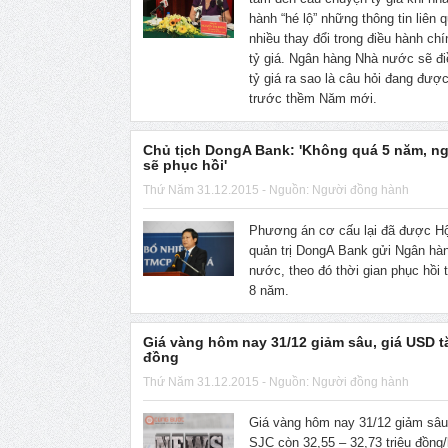
hành “hé lộ” những thông tin liên 
nhiều thay đổi trong điều hành ch
tỷ giá. Ngân hàng Nhà nước sẽ đ
tỷ giá ra sao là câu hỏi đang được
trước thềm Năm mới.
Chủ tịch DongA Bank: 'Không quá 5 năm, n
sẽ phục hồi'
Thứ Năm 31.12.2015 - Nguồn: Người đồng hành
Phương án cơ cấu lại đã được H
quản trị DongA Bank gửi Ngân hà
nước, theo đó thời gian phục hồi 
8 năm.
Giá vàng hôm nay 31/12 giảm sâu, giá USD t
đồng
Thứ Năm 31.12.2015 - Nguồn: Người đồng hành
Giá vàng hôm nay 31/12 giảm sâu
SJC còn 32,55 – 32,73 triệu đồng