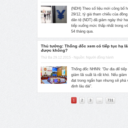
(NDH) Theo số liệu mới công bố 
29/12, tỷ giá tham chiếu của đồn
dân tệ (NDT) đã giảm ngày thứ hai
tiếp xuống mức thấp nhất trong v
54 tháng qua.
Thủ tướng: Thống đốc xem có tiếp tục hạ lã
được không?
Thứ Ba 29.12.2015 - Nguồn: Người đồng hành
Thống đốc NHNN: “Dư địa để tiếp 
giảm lãi suất là rất khó. Nếu giảm
đạt trong ngắn hạn nhưng sẽ phá
định lâu dài”.
1
2
3
...
731