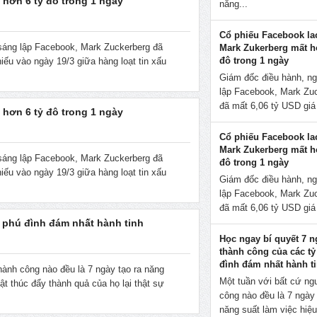
 hơn 6 tỷ đô trong 1 ngày
năng...
Cổ phiếu Facebook la
sáng lập Facebook, Mark Zuckerberg đã
Mark Zukerberg mất h
đô trong 1 ngày
hiếu vào ngày 19/3 giữa hàng loạt tin xấu
Giám đốc điều hành, n
lập Facebook, Mark Zu
đã mất 6,06 tỷ USD giá t
 hơn 6 tỷ đô trong 1 ngày
Cổ phiếu Facebook la
Mark Zukerberg mất h
sáng lập Facebook, Mark Zuckerberg đã
đô trong 1 ngày
hiếu vào ngày 19/3 giữa hàng loạt tin xấu
Giám đốc điều hành, n
lập Facebook, Mark Zu
đã mất 6,06 tỷ USD giá t
ỷ phú đình đám nhất hành tinh
Học ngay bí quyết 7 n
thành công của các tỷ
đình đám nhất hành t
hành công nào đều là 7 ngày tạo ra năng
Một tuần với bất cứ ng
ật thúc đẩy thành quả của họ lại thật sự
công nào đều là 7 ngày 
năng suất làm việc hiệu