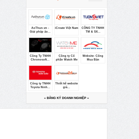
AoThun.vn -
iCreate Việt Nam
CÔNG TY TNHH
Giải pháp áo...
TM & SX...
Công Ty TNHH
Công ty Cổ
Website: Cổng
Chronosoft...
phần Watch Me
Mua Bán
Công ty TNHH
Thiết kế website
Toyota Ninh...
giá...
» ĐĂNG KÝ DOANH NGHIỆP «