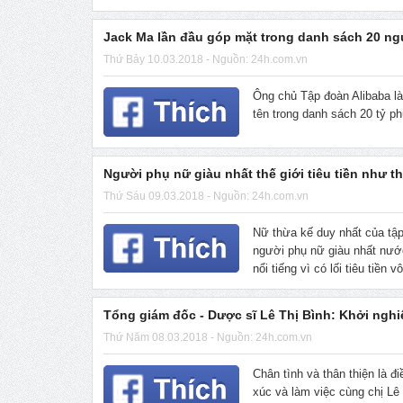
Jack Ma lần đầu góp mặt trong danh sách 20 ngư
Thứ Bảy 10.03.2018 - Nguồn: 24h.com.vn
Ông chủ Tập đoàn Alibaba là
tên trong danh sách 20 tỷ ph
Người phụ nữ giàu nhất thế giới tiêu tiền như t
Thứ Sáu 09.03.2018 - Nguồn: 24h.com.vn
Nữ thừa kế duy nhất của tập 
người phụ nữ giàu nhất nước
nổi tiếng vì có lối tiêu tiền v
Tổng giám đốc - Dược sĩ Lê Thị Bình: Khởi nghiệ
Thứ Năm 08.03.2018 - Nguồn: 24h.com.vn
Chân tình và thân thiện là đi
xúc và làm việc cùng chị Lê