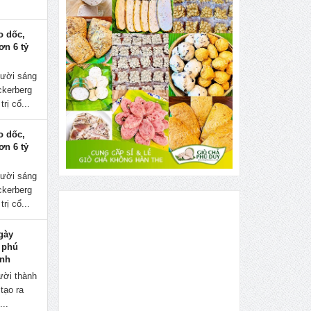
o dốc,
ơn 6 tỷ
gười sáng
ckerberg
rị cổ...
o dốc,
ơn 6 tỷ
gười sáng
ckerberg
rị cổ...
gày
 phú
inh
ười thành
tạo ra
...