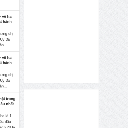
̀ về hai
́t hành
nhưng chị
Uy đã
ản...
̀ về hai
́t hành
nhưng chị
Uy đã
ản...
mặt trong
iàu nhất
ba là 1
uốc đầu
sách 20 tỷ