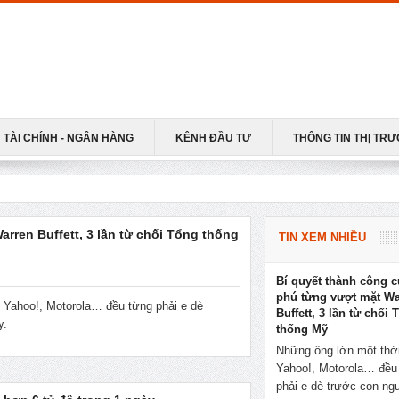
TÀI CHÍNH - NGÂN HÀNG
KÊNH ĐẦU TƯ
THÔNG TIN THỊ TR
rren Buffett, 3 lần từ chối Tổng thống
TIN XEM NHIỀU
Bí quyết thành công c
phú từng vượt mặt Wa
 Yahoo!, Motorola… đều từng phải e dè
Buffett, 3 lần từ chối
y.
thống Mỹ
Những ông lớn một thờ
Yahoo!, Motorola… đều
phải e dè trước con ngư