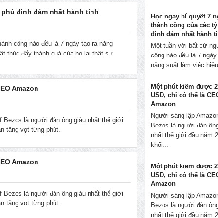
ỷ phú đình đám nhất hành tinh
Học ngay bí quyết 7 n
thành công của các tỷ
đình đám nhất hành t
hành công nào đều là 7 ngày tạo ra năng
Một tuần với bất cứ ng
ật thúc đẩy thành quả của họ lại thật sự
công nào đều là 7 ngày 
năng suất làm việc hiệu
Một phút kiếm được 2
 CEO Amazon
USD, chỉ có thể là CE
Amazon
Người sáng lập Amazon
 Bezos là người đàn ông giàu nhất thế giới
Bezos là người đàn ông
n tăng vọt từng phút.
nhất thế giới đầu năm 
khối...
 CEO Amazon
Một phút kiếm được 2
USD, chỉ có thể là CE
Amazon
 Bezos là người đàn ông giàu nhất thế giới
Người sáng lập Amazon
n tăng vọt từng phút.
Bezos là người đàn ông
nhất thế giới đầu năm 