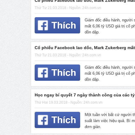
Cổ phiếu Facebook lao dốc, Mark Zukerberg mất
Thứ Tư 21.03.2018 - Nguồn: 24h.com.vn
Giám đốc điều hành, người 
mất 6,06 tỷ USD giá trị cổ p
dồn dập.
Cổ phiếu Facebook lao dốc, Mark Zukerberg mất
Thứ Tư 21.03.2018 - Nguồn: 24h.com.vn
Giám đốc điều hành, người 
mất 6,06 tỷ USD giá trị cổ p
dồn dập.
Học ngay bí quyết 7 ngày thành công của các t
Thứ Hai 19.03.2018 - Nguồn: 24h.com.vn
Một tuần với bất cứ người t
suất làm việc hiệu quả. Bí m
đơn giản.