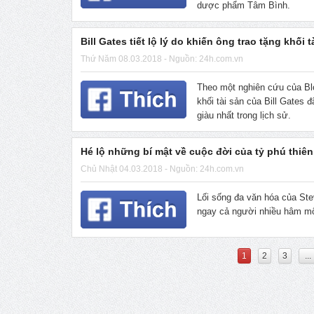
dược phẩm Tâm Bình.
Bill Gates tiết lộ lý do khiến ông trao tặng khối 
Thứ Năm 08.03.2018 - Nguồn: 24h.com.vn
Theo một nghiên cứu của Blo
khối tài sản của Bill Gates 
giàu nhất trong lịch sử.
Hé lộ những bí mật về cuộc đời của tỷ phú thiên
Chủ Nhật 04.03.2018 - Nguồn: 24h.com.vn
Lối sống đa văn hóa của Ste
ngay cả người nhiều hâm m
1
2
3
...