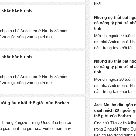
khối...
̉ nhất hành tinh
Những sự thật bất ngơ
cô nàng tỷ phú trẻ nhâ
tinh
g chị em nhà Andersen ở Na Uy đã nắm
Mới chỉ ngoài 20 tuổi 
g” và cuộc sống vạn người mơ.
em nhà Andersen ở Na 
nắm trong tay khối tài s
̉ nhất hành tinh
Những sự thật bất ngơ
cô nàng tỷ phú trẻ nhâ
tinh
g chị em nhà Andersen ở Na Uy đã nắm
Mới chỉ ngoài 20 tuổi 
g” và cuộc sống vạn người mơ.
em nhà Andersen ở Na 
nắm trong tay khối tài s
ời giàu nhất thế giới của Forbes
Jack Ma lần đầu góp 
danh sách 20 người g
thế giới của Forbes
 1 trong 2 người Trung Quốc đầu tiên có
Ông chủ Tập đoàn Aliba
ú giàu nhất thế giới của Forbes năm nay.
trong 2 người Trung Q
tiên có tên trong danh 