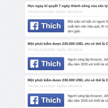
Học ngay bí quyết 7 ngày thành công của các t
Thứ Hai 19.03.2018 - Nguồn: 24h.com.vn
Một tuần với bất cứ người t
suất làm việc hiệu quả. Bí m
đơn giản.
Một phút kiếm được 230.000 USD, chỉ có thể là
Thứ Sáu 16.03.2018 - Nguồn: 24h.com.vn
Người sáng lập Amazon, Jeff
đầu năm 2018 với khối tài sả
Một phút kiếm được 230.000 USD, chỉ có thể là
Thứ Sáu 16.03.2018 - Nguồn: 24h.com.vn
Người sáng lập Amazon, Jeff
đầu năm 2018 với khối tài sả