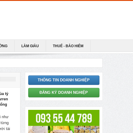
ƯỜNG
LÀM GIÀU
THUẾ - BẢO HIỂM
THÔNG TIN DOANH NGHIỆP
ĐĂNG KÝ DOANH NGHIỆP
ủa tỷ
rren
 Tổng
i như
 từng
ời tài