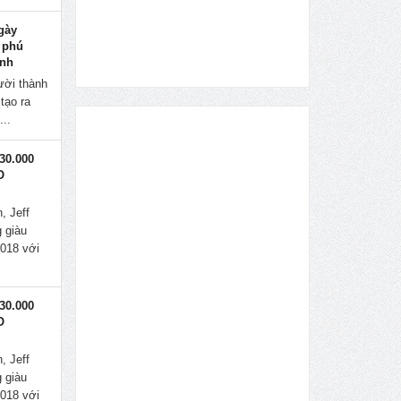
gày
 phú
inh
ười thành
tạo ra
...
30.000
O
, Jeff
 giàu
2018 với
30.000
O
, Jeff
 giàu
2018 với