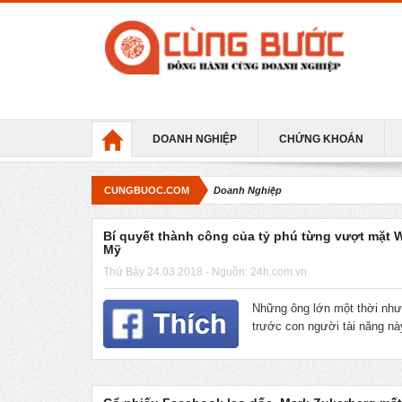
DOANH NGHIỆP
CHỨNG KHOÁN
CUNGBUOC.COM
Doanh Nghiệp
Bí quyết thành công của tỷ phú từng vượt mặt Wa
Mỹ
Thứ Bảy 24.03.2018 - Nguồn: 24h.com.vn
Những ông lớn một thời như
trước con người tài năng nà