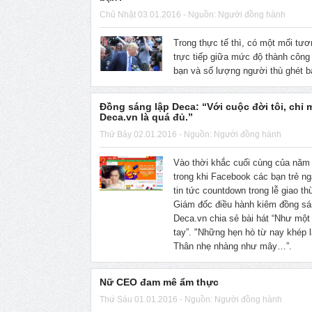
Chủ Nhật 03.01.2016 - Nguồn: Người đồng hành
Trong thực tế thì, có một mối tư
trực tiếp giữa mức độ thành công
bạn và số lượng người thù ghét b
Đồng sáng lập Deca: “Với cuộc đời tôi, chỉ 
Deca.vn là quá đủ.”
Thứ Bảy 02.01.2016 - Nguồn: Người đồng hành
Vào thời khắc cuối cùng của năm
trong khi Facebook các bạn trẻ ng
tin tức countdown trong lễ giao t
Giám đốc điều hành kiêm đồng sá
Deca.vn chia sẻ bài hát “Như một 
tay”. "Những hẹn hò từ nay khép lạ
Thân nhẹ nhàng như mây…”.
Nữ CEO đam mê ẩm thực
Thứ Sáu 01.01.2016 - Nguồn: Người đồng hành