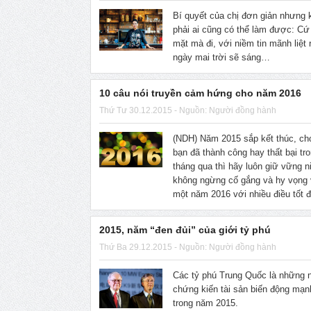
Bí quyết của chị đơn giản nhưng
phải ai cũng có thể làm được: C
mặt mà đi, với niềm tin mãnh liệt 
ngày mai trời sẽ sáng…
10 câu nói truyền cảm hứng cho năm 2016
Thứ Tư 30.12.2015 - Nguồn: Người đồng hành
(NDH) Năm 2015 sắp kết thúc, ch
bạn đã thành công hay thất bại tr
tháng qua thì hãy luôn giữ vững n
không ngừng cố gắng và hy vọng
một năm 2016 với nhiều điều tốt 
2015, năm “đen đủi” của giới tỷ phú
Thứ Ba 29.12.2015 - Nguồn: Người đồng hành
Các tỷ phú Trung Quốc là những 
chứng kiến tài sản biến động mạn
trong năm 2015.