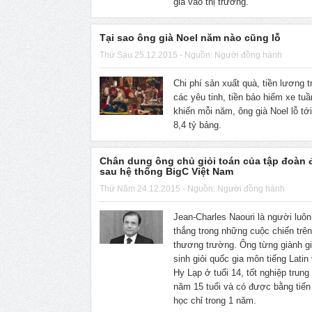
gia vào thị trường.
Tại sao ông già Noel năm nào cũng lỗ
Thứ Sáu 25.12.2015 - Nguồn: Người đồng hành
Chi phí sản xuất quà, tiền lương t
các yêu tinh, tiền bảo hiểm xe tuầ
khiến mỗi năm, ông già Noel lỗ tớ
8,4 tỷ bảng.
Chân dung ông chủ giỏi toán của tập đoàn
sau hệ thống BigC Việt Nam
Thứ Năm 24.12.2015 - Nguồn: Người đồng hành
Jean-Charles Naouri là người luôn
thắng trong những cuộc chiến trê
thương trường. Ông từng giành gi
sinh giỏi quốc gia môn tiếng Latin
Hy Lạp ở tuổi 14, tốt nghiệp trung
năm 15 tuổi và có được bằng tiến
học chỉ trong 1 năm.