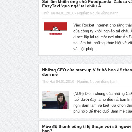
Sai lầm khiến ông chủ Foodpanda, Zaloza v
EasyTaxi 'gục ngã' tại châu Á
Thứ Hai 04.01.2016 - Nguồn: Người đồng hành
Việc Rocket Internet cho rằng th
của công ty khởi nghiệp tại châu 
được lặp lại tại một nơi như Ấn Đ
sai lầm bởi những khác biệt về v
và luật pháp.
Những CEO của start-up Việt bỏ học để theo
đam mê
Thứ Hai 04.01.2016 - Nguồn: Người đồng hành
(NDH) Điểm chung của những CEO
tuổi dưới đây là họ đều rất bản lĩ
nghĩ dám làm và biết lựa chọn th
phù hợp để theo đuổi đam mê của
Mức độ thành công tỉ lệ thuận với số người
bạn?