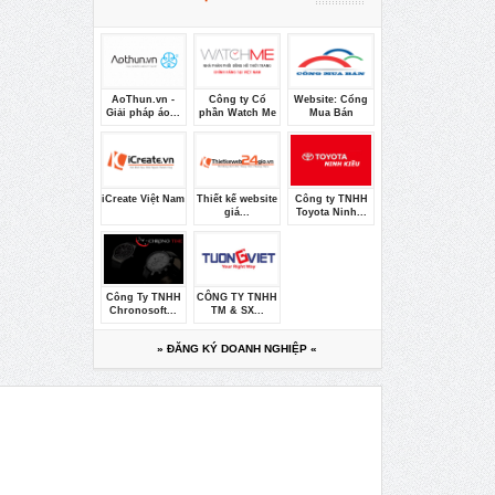
AoThun.vn -
Công ty Cổ
Website: Cổng
Giải pháp áo...
phần Watch Me
Mua Bán
iCreate Việt Nam
Thiết kế website
Công ty TNHH
giá...
Toyota Ninh...
Công Ty TNHH
CÔNG TY TNHH
Chronosoft...
TM & SX...
» ĐĂNG KÝ DOANH NGHIỆP «