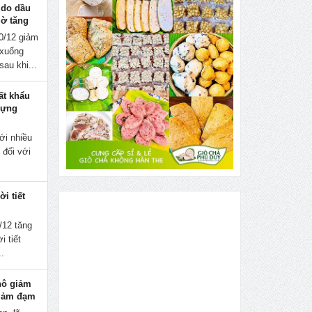
 do dầu
gờ tăng
0/12 giảm
 xuống
sau khi...
ất khẩu
dựng
ới nhiều
 đối với
i tiết
/12 tăng
i tiết
..
hô giảm
g ảm đạm