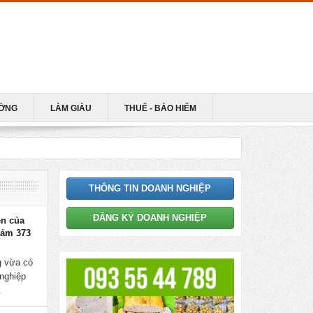
ƯỜNG
LÀM GIÀU
THUẾ - BẢO HIỂM
THÔNG TIN DOANH NGHIỆP
ĐĂNG KÝ DOANH NGHIỆP
ên của
iảm 373
 vừa có
nghiệp
.