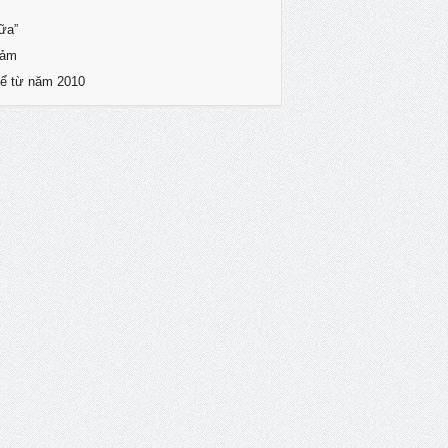
ữa”
iảm
kể từ năm 2010