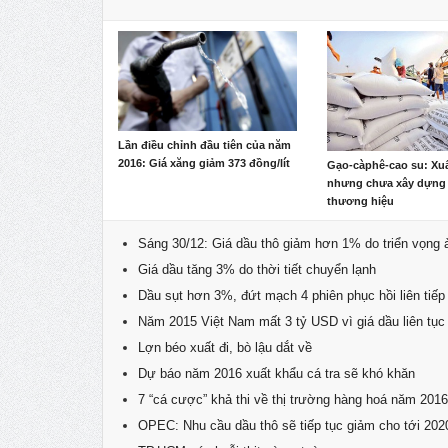
Lần điều chỉnh đầu tiên của năm
2016: Giá xăng giảm 373 đồng/lít
Gạo-càphê-cao su: Xuấ
nhưng chưa xây dựng
thương hiệu
Sáng 30/12: Giá dầu thô giảm hơn 1% do triển vọng
Giá dầu tăng 3% do thời tiết chuyển lạnh
Dầu sụt hơn 3%, đứt mạch 4 phiên phục hồi liên tiếp
Năm 2015 Việt Nam mất 3 tỷ USD vì giá dầu liên tục
Lợn béo xuất đi, bò lậu dắt về
Dự báo năm 2016 xuất khẩu cá tra sẽ khó khăn
7 “cá cược” khả thi về thị trường hàng hoá năm 2016
OPEC: Nhu cầu dầu thô sẽ tiếp tục giảm cho tới 202