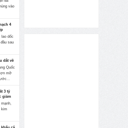
ạn đã
hùng vào
mạch 4
ếp
 lao dốc
 đầu sau
u dắt về
rung Quốc
 lợn mỡ
ước...
t 3 tỷ
ục giảm
m mạnh,
n kim
 khẩu cá