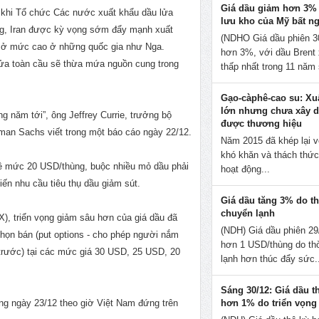
Giá dầu giảm hơn 3%
 khi Tổ chức Các nước xuất khẩu dầu lửa
lưu kho của Mỹ bất n
ợng, Iran được kỳ vọng sớm đẩy mạnh xuất
(NDHO Giá dầu phiên 3
u ở mức cao ở những quốc gia như Nga.
hơn 3%, với dầu Brent
lửa toàn cầu sẽ thừa mứa nguồn cung trong
thấp nhất trong 11 năm 
Gạo-càphê-cao su: Xu
lớn nhưng chưa xây 
ng năm tới”, ông Jeffrey Currie, trưởng bộ
được thương hiệu
an Sachs viết trong một báo cáo ngày 22/12.
Năm 2015 đã khép lại v
khó khăn và thách thức
về mức 20 USD/thùng, buộc nhiều mỏ dầu phải
hoạt động...
ến nhu cầu tiêu thụ dầu giảm sút.
Giá dầu tăng 3% do thờ
chuyển lạnh
), triển vọng giảm sâu hơn của giá dầu đã
(NDH) Giá dầu phiên 29
ọn bán (put options - cho phép người nắm
hơn 1 USD/thùng do thờ
trước) tại các mức giá 30 USD, 25 USD, 20
lạnh hơn thúc đẩy sức.
Sáng 30/12: Giá dầu t
áng ngày 23/12 theo giờ Việt Nam đứng trên
hơn 1% do triển vọn