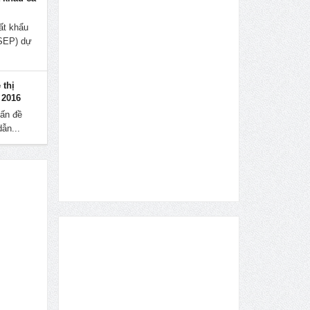
ất khẩu
ASEP) dự
 thị
 2016
ấn đề
ẫn...