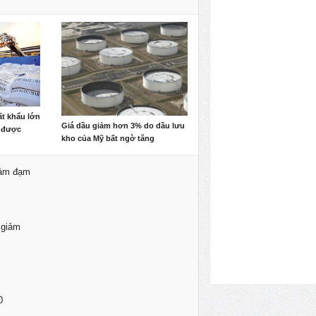
t khẩu lớn
Giá dầu giảm hơn 3% do dầu lưu
 được
kho của Mỹ bất ngờ tăng
 ảm đạm
 giảm
0