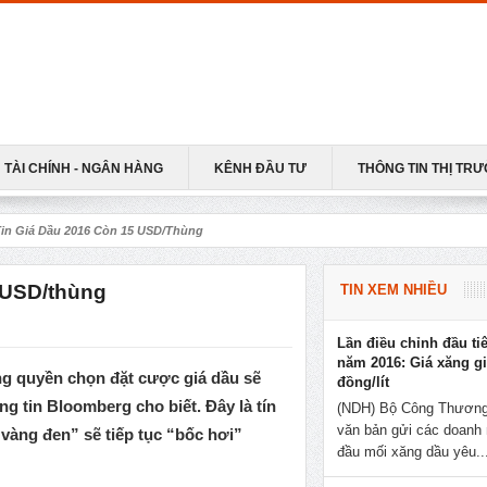
TÀI CHÍNH - NGÂN HÀNG
KÊNH ĐẦU TƯ
THÔNG TIN THỊ TR
Tin Giá Dầu 2016 Còn 15 USD/thùng
5 USD/thùng
TIN XEM NHIỀU
Lần điều chỉnh đầu ti
năm 2016: Giá xăng g
g quyền chọn đặt cược giá dầu sẽ
đồng/lít
g tin Bloomberg cho biết. Đây là tín
(NDH) Bộ Công Thương
văn bản gửi các doanh 
“vàng đen” sẽ tiếp tục “bốc hơi”
đầu mối xăng dầu yêu..