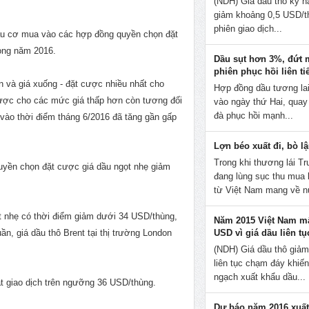
(NDH) Giá dầu thô kỳ h
giảm khoảng 0,5 USD/t
phiên giao dịch...
ầu cơ mua vào các hợp đồng quyền chọn đặt
ong năm 2016.
Dầu sụt hơn 3%, đứt 
phiên phục hồi liên ti
n và giá xuống - đặt cược nhiều nhất cho
Hợp đồng dầu tương lai
ược cho các mức giá thấp hơn còn tương đối
vào ngày thứ Hai, quay
đà phục hồi mạnh...
ào thời điểm tháng 6/2016 đã tăng gần gấp
Lợn béo xuất đi, bò lậ
Trong khi thương lái T
uyền chọn đặt cược giá dầu ngọt nhẹ giảm
đang lùng sục thu mua
từ Việt Nam mang về n
ọt nhẹ có thời điểm giảm dưới 34 USD/thùng,
Năm 2015 Việt Nam mấ
n, giá dầu thô Brent tại thị trường London
USD vì giá dầu liên t
(NDH) Giá dầu thô giả
liên tục chạm đáy khiế
ngạch xuất khẩu dầu...
oạt giao dịch trên ngưỡng 36 USD/thùng.
Dự báo năm 2016 xuất