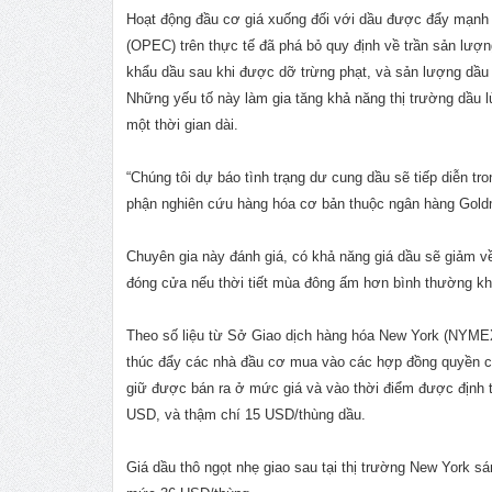
Hoạt động đầu cơ giá xuống đối với dầu được đẩy mạnh
(OPEC) trên thực tế đã phá bỏ quy định về trần sản lư
khẩu dầu sau khi được dỡ trừng phạt, và sản lượng dầ
Những yếu tố này làm gia tăng khả năng thị trường dầu 
một thời gian dài.
“Chúng tôi dự báo tình trạng dư cung dầu sẽ tiếp diễn tro
phận nghiên cứu hàng hóa cơ bản thuộc ngân hàng Goldm
Chuyên gia này đánh giá, có khả năng giá dầu sẽ giảm 
đóng cửa nếu thời tiết mùa đông ấm hơn bình thường khi
Theo số liệu từ Sở Giao dịch hàng hóa New York (NYMEX
thúc đẩy các nhà đầu cơ mua vào các hợp đồng quyền ch
giữ được bán ra ở mức giá và vào thời điểm được định 
USD, và thậm chí 15 USD/thùng dầu.
Giá dầu thô ngọt nhẹ giao sau tại thị trường New York s