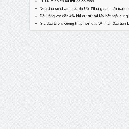
TP.HCM có chuỗi thịt gà an toàn
“Giá dầu sẽ chạm mốc 95 USD/thùng sau.. 25 năm n
Dầu tăng vọt gần 4% khi dự trữ tại Mỹ bất ngờ sụt g
Giá dầu Brent xuống thấp hơn dầu WTI lần đầu tiên 