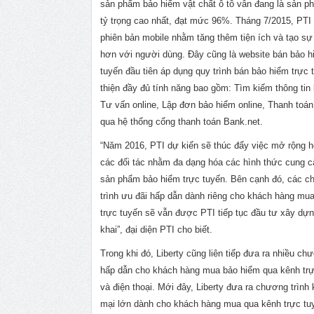
sản phẩm bảo hiểm vật chất ô tô vẫn đang là sản 
tỷ trọng cao nhất, đạt mức 96%. Tháng 7/2015, PTI
phiên bản mobile nhằm tăng thêm tiện ích và tạo sự 
hơn với người dùng. Đây cũng là website bán bảo h
tuyến đầu tiên áp dụng quy trình bán bảo hiểm trực
thiện đầy đủ tính năng bao gồm: Tìm kiếm thông tin
Tư vấn online, Lập đơn bảo hiểm online, Thanh toán
qua hệ thống cổng thanh toán Bank.net.
“Năm 2016, PTI dự kiến sẽ thúc đẩy việc mở rộng h
các đối tác nhằm đa dạng hóa các hình thức cung c
sản phẩm bảo hiểm trực tuyến. Bên cạnh đó, các 
trình ưu đãi hấp dẫn dành riêng cho khách hàng mu
trực tuyến sẽ vẫn được PTI tiếp tục đầu tư xây dựn
khai”, đại diện PTI cho biết.
Trong khi đó, Liberty cũng liên tiếp đưa ra nhiều ch
hấp dẫn cho khách hàng mua bảo hiểm qua kênh trự
và điện thoại. Mới đây, Liberty đưa ra chương trình
mại lớn dành cho khách hàng mua qua kênh trực tu