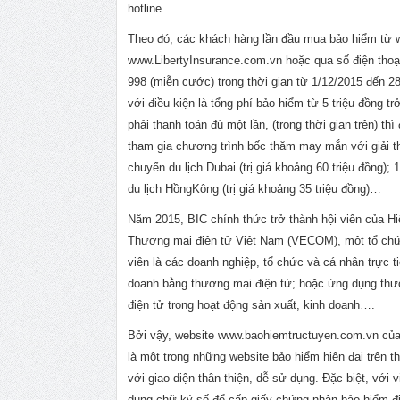
hotline.
Theo đó, các khách hàng lần đầu mua bảo hiểm từ 
www.LibertyInsurance.com.vn hoặc qua số điện thoạ
998 (miễn cước) trong thời gian từ 1/12/2015 đến 2
với điều kiện là tổng phí bảo hiểm từ 5 triệu đồng tr
phải thanh toán đủ một lần, (trong thời gian trên) th
tham gia chương trình bốc thăm may mắn với giải t
chuyến du lịch Dubai (trị giá khoảng 60 triệu đồng); 
du lịch HồngKông (trị giá khoảng 35 triệu đồng)…
Năm 2015, BIC chính thức trở thành hội viên của Hi
Thương mại điện tử Việt Nam (VECOM), một tổ chứ
viên là các doanh nghiệp, tổ chức và cá nhân trực ti
doanh bằng thương mại điện tử; hoặc ứng dụng th
điện tử trong hoạt động sản xuất, kinh doanh….
Bởi vậy, website www.baohiemtructuyen.com.vn củ
là một trong những website bảo hiểm hiện đại trên th
với giao diện thân thiện, dễ sử dụng. Đặc biệt, với 
dụng chữ ký số để cấp giấy chứng nhận bảo hiểm đi