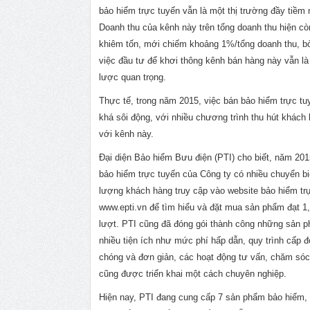
bảo hiểm trực tuyến vẫn là một thị trường đầy tiềm 
Doanh thu của kênh này trên tổng doanh thu hiện cò
khiêm tốn, mới chiếm khoảng 1%/tổng doanh thu, bở
việc đầu tư để khơi thông kênh bán hàng này vẫn là
lược quan trọng.
Thực tế, trong năm 2015, việc bán bảo hiểm trực tu
khá sôi động, với nhiều chương trình thu hút khách
với kênh này.
Đại diện Bảo hiểm Bưu điện (PTI) cho biết, năm 201
bảo hiểm trực tuyến của Công ty có nhiều chuyển b
lượng khách hàng truy cập vào website bảo hiểm tr
www.epti.vn để tìm hiểu và đặt mua sản phẩm đạt 1,
lượt. PTI cũng đã đóng gói thành công những sản 
nhiều tiện ích như mức phí hấp dẫn, quy trình cấp 
chóng và đơn giản, các hoạt động tư vấn, chăm só
cũng được triển khai một cách chuyên nghiệp.
Hiện nay, PTI đang cung cấp 7 sản phẩm bảo hiểm, 