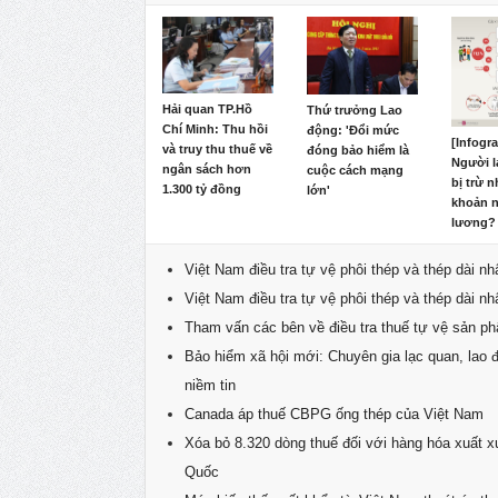
Hải quan TP.Hồ
Thứ trưởng Lao
Chí Minh: Thu hồi
động: 'Đổi mức
[Infogr
và truy thu thuế về
đóng bảo hiểm là
Người l
ngân sách hơn
cuộc cách mạng
bị trừ 
1.300 tỷ đồng
lớn'
khoản n
lương?
Việt Nam điều tra tự vệ phôi thép và thép dài n
Việt Nam điều tra tự vệ phôi thép và thép dài n
Tham vấn các bên về điều tra thuế tự vệ sản ph
Bảo hiểm xã hội mới: Chuyên gia lạc quan, lao 
niềm tin
Canada áp thuế CBPG ống thép của Việt Nam
Xóa bỏ 8.320 dòng thuế đối với hàng hóa xuất 
Quốc